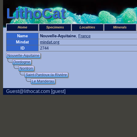
LithoCat
Home
Specimens
Localities
Minerals
Name
Nouvelle-Aquitaine
,
France
Mindat
mindat.org
ID
2744
Nouvelle-Aquitaine
Dordogne
Nontron
Saint-Pardoux-la-Rivière
Le Manderau
Guest@lithocat.com [guest]