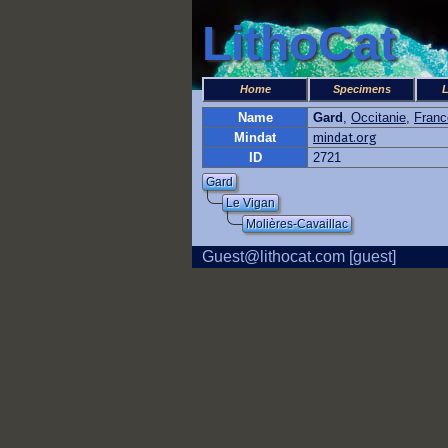
LithoCat
Home
Specimens
L
Name
Gard
,
Occitanie
,
Franc
Mindat
mindat.org
ID
2721
Gard
Le Vigan
Molières-Cavaillac
Guest@lithocat.com [guest]