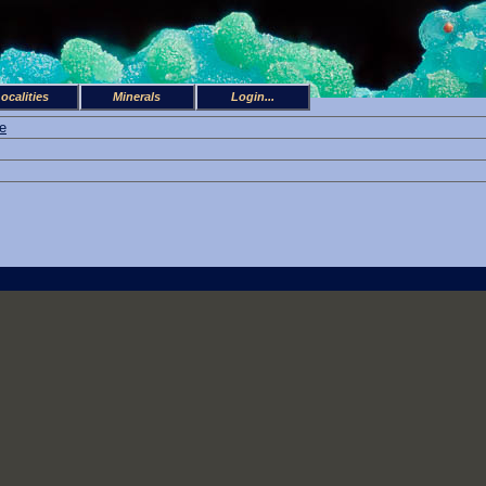
ocalities
Minerals
Login...
e